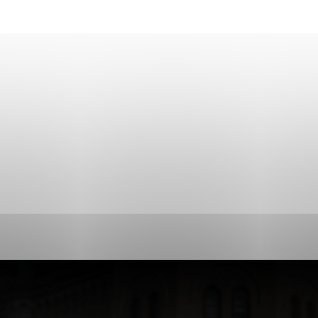
ies, ktorú chcete povoliť
sú pre prevádzku nevyhnutné a pomáhajú urobiť webové str
kcie, ako je navigácia na stránke a prístup k zabezpečen
rov cookie nemôže web správne fungovať.
ajú prevádzkovateľovi stránok pochopiť, ako návštevníci s
izovať a ponúknuť im lepšiu skúsenosť. Všetky dáta sa zbi
étnou osobou.
Povoliť všetko
Uložiť nastavenia
Viac informácií