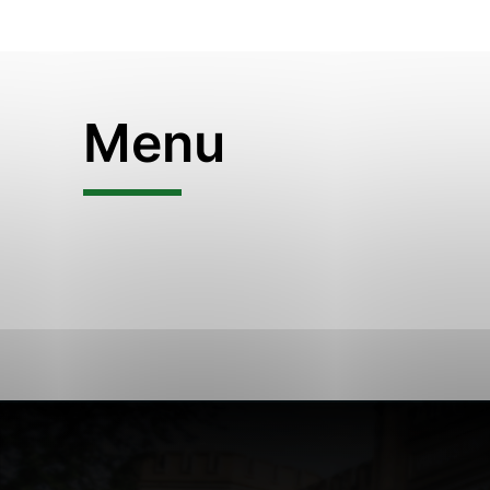
Vyberte úroveň cook
Technické cookies
Technické súbory cookie 
Menu
že umožňujú základné fun
stránky. Bez týchto súbo
Analytické cookies
Analytické cookies pomáh
aby mohol stránky optimal
možné ich spojiť s konkr