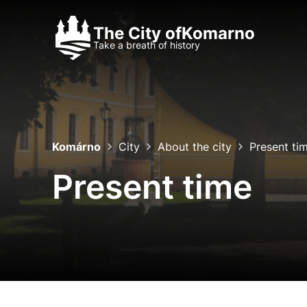
The City of
Komarno
Take a breath of history
History
About the city
Komárno
City
About the city
Present ti
Present time
Nastavenie co
Cookies sú malé súbory, 
Používajú sa napríklad k 
Vaša voľba v tomto okne.