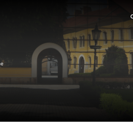
C
me
okies
do ktorých webové stránky môžu ukladať informácie o vašej 
tomu, aby si webový prehliadač zapamätoval Vaše prihlásen