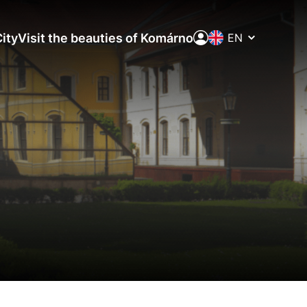
Prepínač
ity
Visit the beauties of Komárno
jazykov
aktivite a preferenciách.
ie alebo aby sa uložila