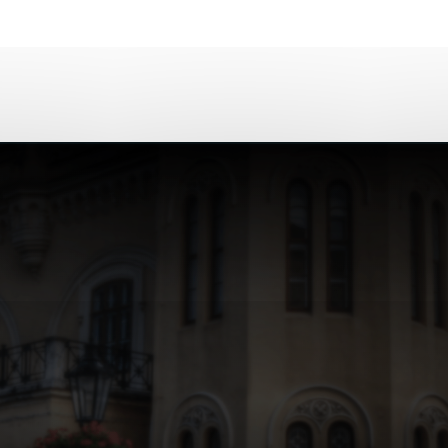
ies, ktorú chcete povoliť
sú pre prevádzku nevyhnutné a pomáhajú urobiť webové str
kcie, ako je navigácia na stránke a prístup k zabezpečen
rov cookie nemôže web správne fungovať.
ajú prevádzkovateľovi stránok pochopiť, ako návštevníci s
izovať a ponúknuť im lepšiu skúsenosť. Všetky dáta sa zbi
étnou osobou.
Povoliť všetko
Uložiť nastavenia
Viac informácií