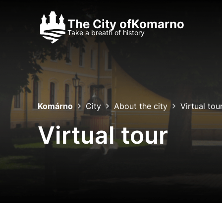
The City of
Komarno
Take a breath of history
History
About the city
Komárno
City
About the city
Virtual tou
Virtual tour
Nastavenie co
Cookies sú malé súbory, 
Používajú sa napríklad k 
Vaša voľba v tomto okne.