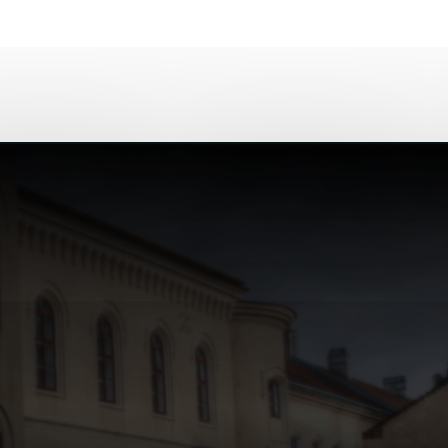
Analytické cookies
ánky uplatniteľnými tým,
ým oblastiam webovej
Analytické cookies
tránok stránku používajú,
erajú anonymne a nie je