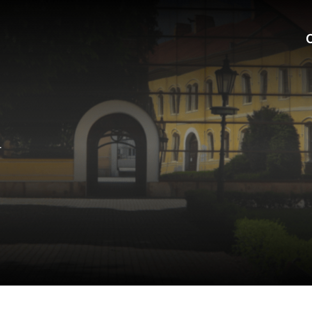
C
r
okies
do ktorých webové stránky môžu ukladať informácie o vašej 
tomu, aby si webový prehliadač zapamätoval Vaše prihlásen