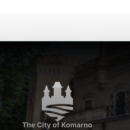
Vyberte úroveň cook
Technické cookies
Technické súbory cookie 
že umožňujú základné fun
stránky. Bez týchto súbo
Analytické cookies
Analytické cookies pomáh
aby mohol stránky optimal
možné ich spojiť s konkr
The City of Komarno