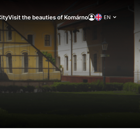
Prepínač
ity
Visit the beauties of Komárno
jazykov
aktivite a preferenciách.
ie alebo aby sa uložila