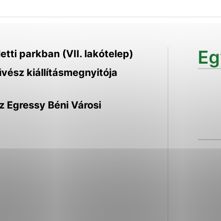
ies, ktorú chcete povoliť
sú pre prevádzku nevyhnutné a pomáhajú urobiť webové str
Eg
tti parkban (VII. lakótelep)
kcie, ako je navigácia na stránke a prístup k zabezpečen
rov cookie nemôže web správne fungovať.
vész kiállításmegnyitója
z Egressy Béni Városi
ajú prevádzkovateľovi stránok pochopiť, ako návštevníci s
izovať a ponúknuť im lepšiu skúsenosť. Všetky dáta sa zbi
étnou osobou.
Povoliť všetko
Uložiť nastavenia
Viac informácií