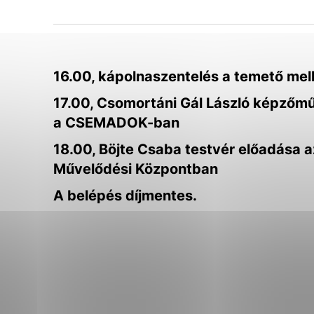
Biztonsági Részleg
Városi cégek és intézmények
Vyberte úroveň cook
Főellenőri Részleg
Életkörnyezet
Szakszervezet alapszervezete
Általános adatvédelem/ GDPR
Technické cookies
Városi Hivatal dolgozójának etikai
Értesítés az állami reklámra szánt
kódexe
források biztosításáról
Technické súbory cookie 
16.00, kápolnaszentelés a temető melle
že umožňujú základné fun
stránky. Bez týchto súbo
17.00, Csomortáni Gál László képzőmű
a CSEMADOK-ban
Analytické cookies
18.00, Böjte Csaba testvér előadása a
Analytické cookies pomáh
Művelődési Központban
aby mohol stránky optimal
možné ich spojiť s konkr
A belépés díjmentes.