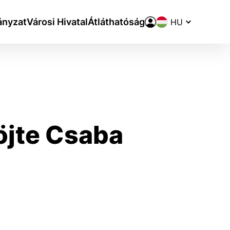
Nyelvváltó
nyzat
Városi Hivatal
Átláthatóság
jte Csaba
aktivite a preferenciách.
ie alebo aby sa uložila