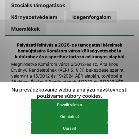
Szociális támogatások
prístup k zabezpečeným oblastiam webovej stránky. Bez
týchto súborov cookie nemôže web správne fungovať.
Környezetvédelem
Idegenforgalom
Analytické 
Analytické cookies
Műemlékek
Analytické cookies pomáhajú prevádzkovateľovi stránok
pochopiť, ako návštevníci stránok stránku používajú, aby
Pályázati felhívás a 2026-os támogatási kérelmek
mohol stránky optimalizovať a ponúknuť im lepšiu
benyújtására Komárom város költségvetéséből a
skúsenosť. Všetky dáta sa zbierajú anonymne a nie je
kultúrához és a sporthoz tartozó célirányos alapból
možné ich spojiť s konkrétnou osobou.
Meghirdetve Komárom város 2/2012-es sz. Általános
Érvényű Rendeletének (ÁÉR) 5. § (1) bekezdése szerint,
valamint a 15/2012 és 19/2024 ÁÉR alapján, továbbá a
Povoliť všetko
Általános Érvényű Rendeletének 4/2020 és 6/2022 ÁÉR.
Na prevádzkovanie webu a analýzu návštevnosti
1. Sport területén igényelhető pénzügyi támogatásra
Uložiť nastavenia
olyan, a Szlovák Köztársaság Belügyminisztériumában
používame súbory cookies.
bejegyzett sportegyesület (társulás) egész év folyamán
Viac informácií
Povoliť všetko
pályázhat, amelynek székhelye a város területén
található.
Odmietnuť
2. A kultúra területen nyújtandó pénzügyi
támogatásra, ill. a sport területén elért egyszeri
Upraviť
események támogatását kérheti: