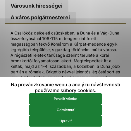
Városunk hírességei
prístup k zabezpečeným oblastiam webovej stránky. Bez
týchto súborov cookie nemôže web správne fungovať.
A város polgármesterei
Analytické 
Analytické cookies
A Csallóköz délkeleti csücskében, a Duna és a Vág-Duna
Analytické cookies pomáhajú prevádzkovateľovi stránok
összefolyásánál 108-115 m tengerszint feletti
pochopiť, ako návštevníci stránok stránku používajú, aby
magasságban fekvő Komárom a Kárpát-medence egyik
mohol stránky optimalizovať a ponúknuť im lepšiu
legrégibb települése, s gazdag történelmi múltú városa.
skúsenosť. Všetky dáta sa zbierajú anonymne a nie je
A régészeti leletek tanúsága szerint területe a korai
možné ich spojiť s konkrétnou osobou.
bronzkortól folyamatosan lakott. Megtelepedtek itt a
kelták, majd az 1-4. században, a közelben, a Duna jobb
partján a rómaiak. Brigetio névvel jelentős légióstábort és
Povoliť všetko
várost létesítettek, az ellenkező északi parton pedig
Brigetio megerősített hídfőjét, Celemantiát. A
Na prevádzkovanie webu a analýzu návštevnosti
Uložiť nastavenia
népvándorlás évszázadaiban Komárom térségében a
používame súbory cookies.
Közép-Ázsiából származó avarok tartózkodtak
Viac informácií
Povoliť všetko
huzamosabb ideig, és 568-tól közel kétszázötven éven
át uralták a Kárpát-medencét. Ezt támasztja alá a város
Odmietnuť
területén feltárt 8 avarkori temető gazdag leletanyaggal.
Upraviť
Az Avar Birodalom széthullása után néhány évvel az
egyre erősödő morva-szláv törzsek megkísérelték a