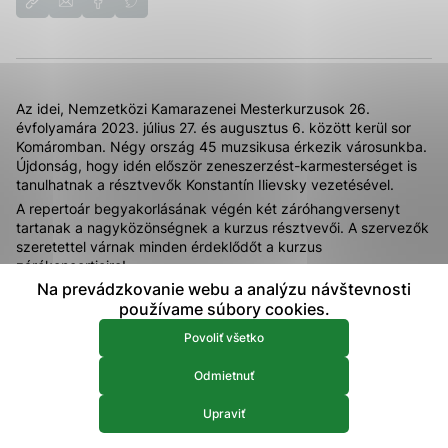
prístup k zabezpečeným oblastiam webovej stránky. Bez
týchto súborov cookie nemôže web správne fungovať.
Analytické 
Analytické cookies
Az idei, Nemzetközi Kamarazenei Mesterkurzusok 26.
Analytické cookies pomáhajú prevádzkovateľovi stránok
évfolyamára 2023. július 27. és augusztus 6. között kerül sor
pochopiť, ako návštevníci stránok stránku používajú, aby
Komáromban. Négy ország 45 muzsikusa érkezik városunkba.
mohol stránky optimalizovať a ponúknuť im lepšiu
Újdonság, hogy idén először zeneszerzést-karmesterséget is
skúsenosť. Všetky dáta sa zbierajú anonymne a nie je
tanulhatnak a résztvevők Konstantín Ilievsky vezetésével.
možné ich spojiť s konkrétnou osobou.
A repertoár begyakorlásának végén két záróhangversenyt
tartanak a nagyközönségnek a kurzus résztvevői. A szervezők
szeretettel várnak minden érdeklődőt a kurzus
Povoliť všetko
zárókoncertjeire!
Na prevádzkovanie webu a analýzu návštevnosti
Idén ezekre a koncertekre augusztus 4-én és 5-én kerül sor
Uložiť nastavenia
používame súbory cookies.
18.00-i kezdettel a komáromi Tiszti Pavilon dísztermében.
Viac informácií
Povoliť všetko
Odmietnuť
Upraviť