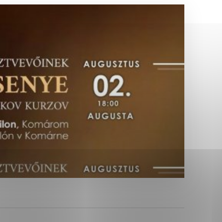
Analytické cookies
ánky uplatniteľnými tým,
ým oblastiam webovej
Analytické cookies
tránok stránku používajú,
erajú anonymne a nie je