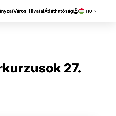
Nyelvváltó
nyzat
Városi Hivatal
Átláthatóság
kurzusok 27.
aktivite a preferenciách.
ie alebo aby sa uložila