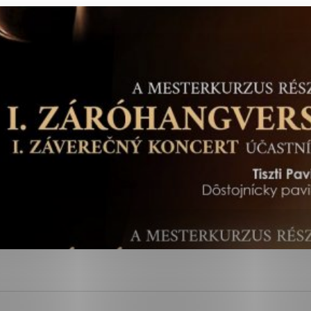
ies, ktorú chcete povoliť
sú pre prevádzku nevyhnutné a pomáhajú urobiť webové str
kcie, ako je navigácia na stránke a prístup k zabezpečen
rov cookie nemôže web správne fungovať.
ajú prevádzkovateľovi stránok pochopiť, ako návštevníci s
izovať a ponúknuť im lepšiu skúsenosť. Všetky dáta sa zbi
étnou osobou.
Povoliť všetko
Uložiť nastavenia
Viac informácií