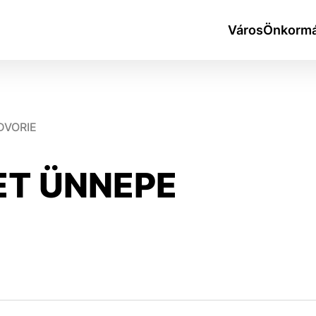
Város
Önkormá
DVORIE
ET ÜNNEPE
okies
do ktorých webové stránky môžu ukladať informácie o vašej 
tomu, aby si webový prehliadač zapamätoval Vaše prihlásen