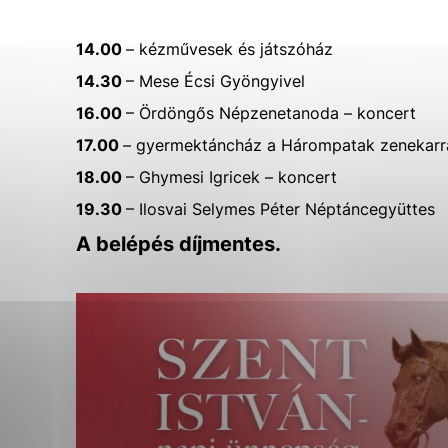
Biztonsági Részleg
Városi cégek és intézmények
Vyberte úroveň cook
Főellenőri Részleg
Életkörnyezet
Szakszervezet alapszervezete
Általános adatvédelem/ GDPR
14.00
– kézművesek és játszóház
Technické cookies
Városi Hivatal dolgozójának etikai
Értesítés az állami reklámra szánt
14.30
– Mese Écsi Gyöngyivel
kódexe
források biztosításáról
Technické súbory cookie 
16.00
– Ördöngős Népzenetanoda – koncert
že umožňujú základné fun
stránky. Bez týchto súbo
17.00
– gyermektáncház a Hárompatak zenekarr
18.00
– Ghymesi Igricek – koncert
Analytické cookies
19.30
– Ilosvai Selymes Péter Néptáncegyüttes
Analytické cookies pomáh
A belépés díjmentes.
aby mohol stránky optimal
možné ich spojiť s konkr