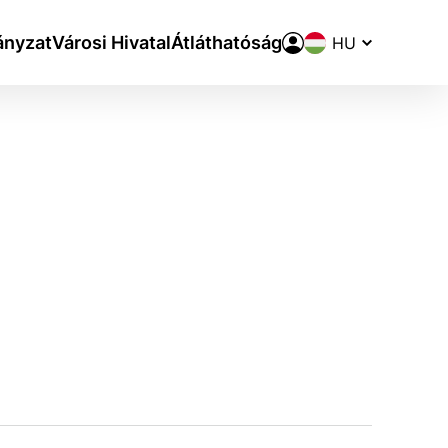
Nyelvváltó
nyzat
Városi Hivatal
Átláthatóság
aktivite a preferenciách.
ie alebo aby sa uložila