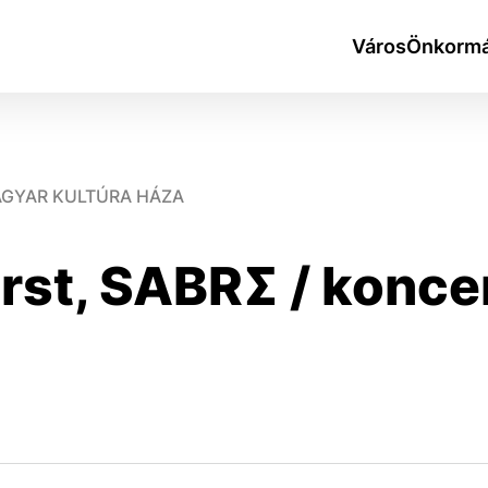
Város
Önkormá
MAGYAR KULTÚRA HÁZA
rst, SABRΣ / konce
okies
do ktorých webové stránky môžu ukladať informácie o vašej 
tomu, aby si webový prehliadač zapamätoval Vaše prihlásen