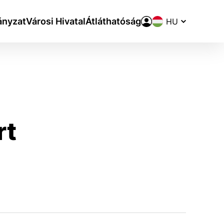
Nyelvváltó
nyzat
Városi Hivatal
Átláthatóság
rt
aktivite a preferenciách.
ie alebo aby sa uložila