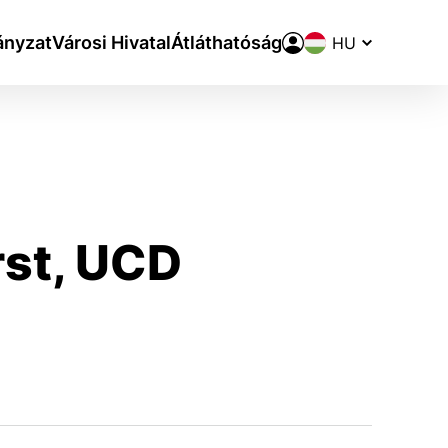
Nyelvváltó
nyzat
Városi Hivatal
Átláthatóság
rst, UCD
aktivite a preferenciách.
ie alebo aby sa uložila