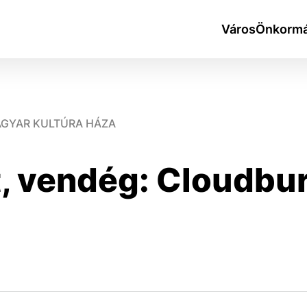
Város
Önkormá
MAGYAR KULTÚRA HÁZA
t, vendég: Cloudbu
okies
do ktorých webové stránky môžu ukladať informácie o vašej 
tomu, aby si webový prehliadač zapamätoval Vaše prihlásen