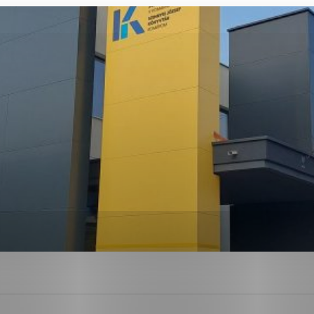
ies, ktorú chcete povoliť
sú pre prevádzku nevyhnutné a pomáhajú urobiť webové str
kcie, ako je navigácia na stránke a prístup k zabezpečen
rov cookie nemôže web správne fungovať.
ajú prevádzkovateľovi stránok pochopiť, ako návštevníci s
izovať a ponúknuť im lepšiu skúsenosť. Všetky dáta sa zbi
étnou osobou.
Povoliť všetko
Uložiť nastavenia
Viac informácií