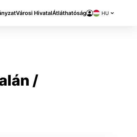
Nyelvváltó
nyzat
Városi Hivatal
Átláthatóság
alán /
aktivite a preferenciách.
ie alebo aby sa uložila