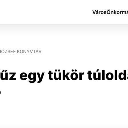
Város
Önkormá
 JÓZSEF KÖNYVTÁR
Tűz egy tükör túlold
okies
ó
do ktorých webové stránky môžu ukladať informácie o vašej 
tomu, aby si webový prehliadač zapamätoval Vaše prihlásen