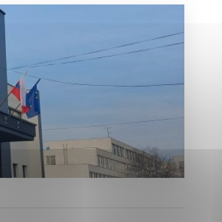
Analytické cookies
ánky uplatniteľnými tým,
ým oblastiam webovej
Analytické cookies
tránok stránku používajú,
erajú anonymne a nie je