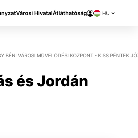
Nyelvváltó
nyzat
Városi Hivatal
Átláthatóság
SY BÉNI VÁROSI MŰVELŐDÉSI KÖZPONT - KISS PÉNTEK 
rás és Jordán
aktivite a preferenciách.
ie alebo aby sa uložila