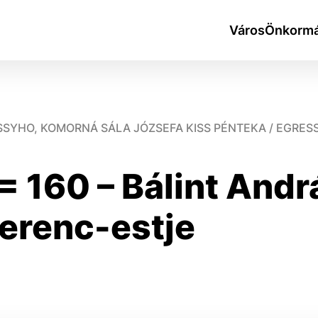
Város
Önkormá
SYHO, KOMORNÁ SÁLA JÓZSEFA KISS PÉNTEKA / EGRES
 = 160 – Bálint And
okies
erenc-estje
do ktorých webové stránky môžu ukladať informácie o vašej 
tomu, aby si webový prehliadač zapamätoval Vaše prihlásen