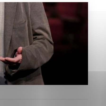
Analytické cookies
ánky uplatniteľnými tým,
ým oblastiam webovej
Analytické cookies
tránok stránku používajú,
erajú anonymne a nie je