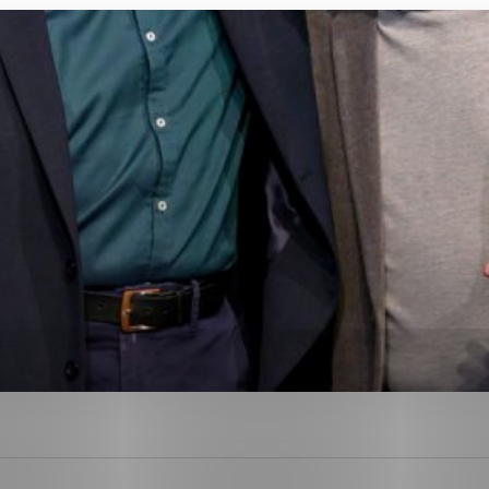
ies, ktorú chcete povoliť
sú pre prevádzku nevyhnutné a pomáhajú urobiť webové str
kcie, ako je navigácia na stránke a prístup k zabezpečen
rov cookie nemôže web správne fungovať.
ajú prevádzkovateľovi stránok pochopiť, ako návštevníci s
izovať a ponúknuť im lepšiu skúsenosť. Všetky dáta sa zbi
étnou osobou.
Povoliť všetko
Uložiť nastavenia
Viac informácií