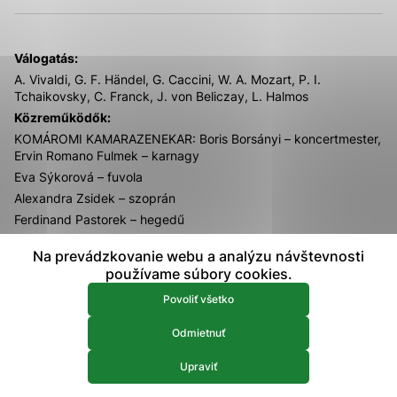
prístup k zabezpečeným oblastiam webovej stránky. Bez
týchto súborov cookie nemôže web správne fungovať.
Válogatás:
Analytické 
A. Vivaldi, G. F. Händel, G. Caccini, W. A. Mozart, P. I.
Analytické cookies
Tchaikovsky, C. Franck, J. von Beliczay, L. Halmos
Analytické cookies pomáhajú prevádzkovateľovi stránok
Közreműködők:
pochopiť, ako návštevníci stránok stránku používajú, aby
KOMÁROMI KAMARAZENEKAR: Boris Borsányi – koncertmester,
mohol stránky optimalizovať a ponúknuť im lepšiu
Ervin Romano Fulmek – karnagy
skúsenosť. Všetky dáta sa zbierajú anonymne a nie je
Eva Sýkorová – fuvola
možné ich spojiť s konkrétnou osobou.
Alexandra Zsidek – szoprán
Ferdinand Pastorek – hegedű
Povoliť všetko
Concordia Vegyeskar
Na prevádzkovanie webu a analýzu návštevnosti
Monika Farkasová – szoprán
Uložiť nastavenia
používame súbory cookies.
István Stubendek – karnagy
Viac informácií
Povoliť všetko
A rendezvény a Kisebbségi Kulturális Alap anyagi
támogatásával valósul meg.
Odmietnuť
Támogatók:
KULTMINOR – Kisebbségi Kulturális Alap
Upraviť
Komárom Városa