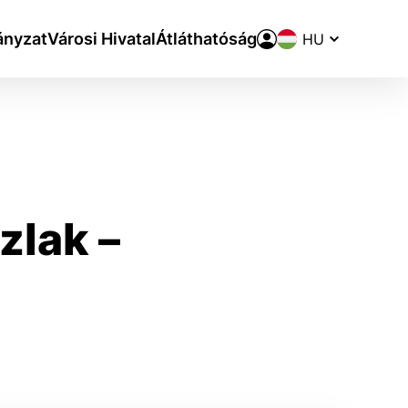
Nyelvváltó
nyzat
Városi Hivatal
Átláthatóság
zlak –
aktivite a preferenciách.
ie alebo aby sa uložila