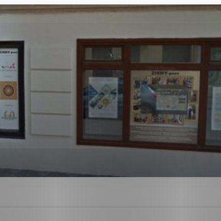
ies, ktorú chcete povoliť
sú pre prevádzku nevyhnutné a pomáhajú urobiť webové str
kcie, ako je navigácia na stránke a prístup k zabezpečen
rov cookie nemôže web správne fungovať.
ajú prevádzkovateľovi stránok pochopiť, ako návštevníci s
izovať a ponúknuť im lepšiu skúsenosť. Všetky dáta sa zbi
étnou osobou.
Povoliť všetko
Uložiť nastavenia
Viac informácií