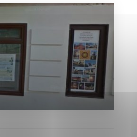
Analytické cookies
ánky uplatniteľnými tým,
ým oblastiam webovej
Analytické cookies
tránok stránku používajú,
erajú anonymne a nie je