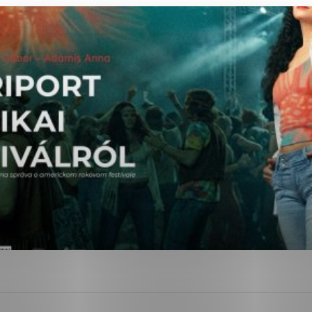
ies, ktorú chcete povoliť
sú pre prevádzku nevyhnutné a pomáhajú urobiť webové str
kcie, ako je navigácia na stránke a prístup k zabezpečen
rov cookie nemôže web správne fungovať.
ajú prevádzkovateľovi stránok pochopiť, ako návštevníci s
izovať a ponúknuť im lepšiu skúsenosť. Všetky dáta sa zbi
étnou osobou.
Povoliť všetko
Uložiť nastavenia
Viac informácií