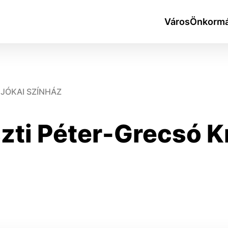
Város
Önkormá
JÓKAI SZÍNHÁZ
ti Péter-Grecsó Kr
okies
do ktorých webové stránky môžu ukladať informácie o vašej 
tomu, aby si webový prehliadač zapamätoval Vaše prihlásen