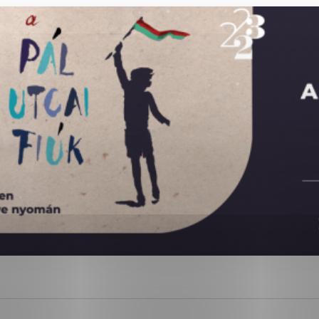
ies, ktorú chcete povoliť
sú pre prevádzku nevyhnutné a pomáhajú urobiť webové str
kcie, ako je navigácia na stránke a prístup k zabezpečen
rov cookie nemôže web správne fungovať.
ajú prevádzkovateľovi stránok pochopiť, ako návštevníci s
izovať a ponúknuť im lepšiu skúsenosť. Všetky dáta sa zbi
étnou osobou.
Povoliť všetko
Uložiť nastavenia
Viac informácií