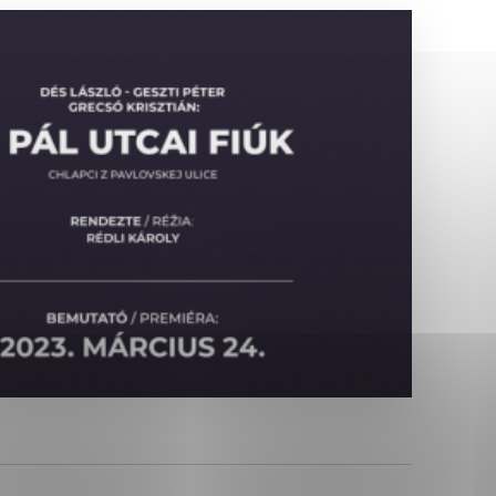
Analytické cookies
ánky uplatniteľnými tým,
ým oblastiam webovej
Analytické cookies
tránok stránku používajú,
erajú anonymne a nie je