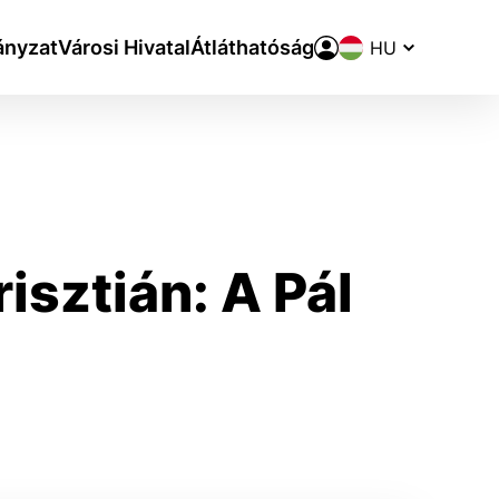
Nyelvváltó
nyzat
Városi Hivatal
Átláthatóság
isztián: A Pál
aktivite a preferenciách.
ie alebo aby sa uložila