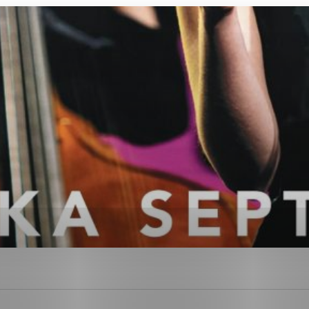
ies, ktorú chcete povoliť
sú pre prevádzku nevyhnutné a pomáhajú urobiť webové str
kcie, ako je navigácia na stránke a prístup k zabezpečen
rov cookie nemôže web správne fungovať.
ajú prevádzkovateľovi stránok pochopiť, ako návštevníci s
izovať a ponúknuť im lepšiu skúsenosť. Všetky dáta sa zbi
étnou osobou.
Povoliť všetko
Uložiť nastavenia
Viac informácií