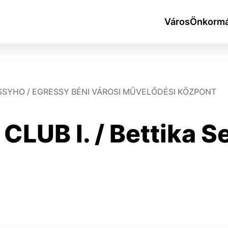
Város
Önkormá
SSYHO / EGRESSY BÉNI VÁROSI MŰVELŐDÉSI KÖZPONT
LUB I. / Bettika S
okies
do ktorých webové stránky môžu ukladať informácie o vašej 
tomu, aby si webový prehliadač zapamätoval Vaše prihlásen