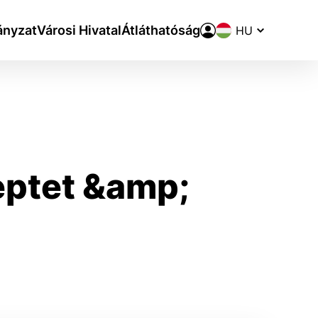
Nyelvváltó
nyzat
Városi Hivatal
Átláthatóság
eptet &amp;
aktivite a preferenciách.
ie alebo aby sa uložila