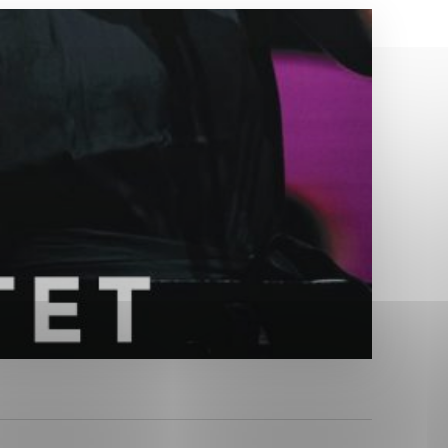
Analytické cookies
ánky uplatniteľnými tým,
ým oblastiam webovej
Analytické cookies
tránok stránku používajú,
erajú anonymne a nie je