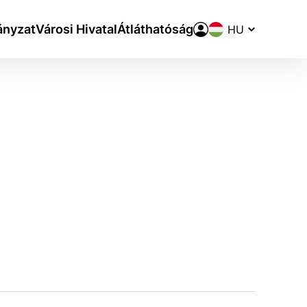
Nyelvváltó
nyzat
Városi Hivatal
Átláthatóság
aktivite a preferenciách.
ie alebo aby sa uložila