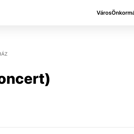
Város
Önkormá
HÁZ
oncert)
okies
do ktorých webové stránky môžu ukladať informácie o vašej 
tomu, aby si webový prehliadač zapamätoval Vaše prihlásen