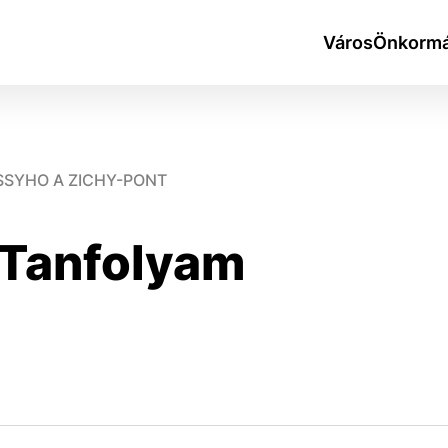
Város
Önkormá
SSYHO A ZICHY-PONT
 Tanfolyam
okies
do ktorých webové stránky môžu ukladať informácie o vašej 
tomu, aby si webový prehliadač zapamätoval Vaše prihlásen