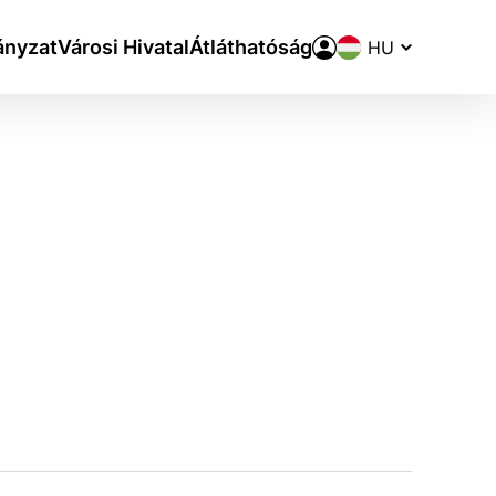
Nyelvváltó
nyzat
Városi Hivatal
Átláthatóság
aktivite a preferenciách.
ie alebo aby sa uložila