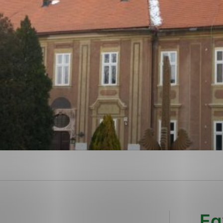
ies, ktorú chcete povoliť
sú pre prevádzku nevyhnutné a pomáhajú urobiť webové str
kcie, ako je navigácia na stránke a prístup k zabezpečen
rov cookie nemôže web správne fungovať.
ajú prevádzkovateľovi stránok pochopiť, ako návštevníci s
izovať a ponúknuť im lepšiu skúsenosť. Všetky dáta sa zbi
étnou osobou.
Povoliť všetko
Uložiť nastavenia
Viac informácií
Eg