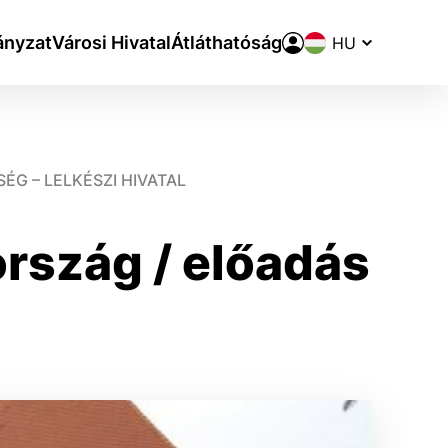
Nyelvváltó
nyzat
Városi Hivatal
Átláthatóság
G – LELKÉSZI HIVATAL
ország / előadás
aktivite a preferenciách.
ie alebo aby sa uložila