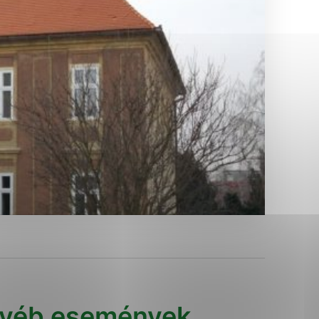
Analytické cookies
ánky uplatniteľnými tým,
ým oblastiam webovej
Analytické cookies
tránok stránku používajú,
erajú anonymne a nie je
yéb események