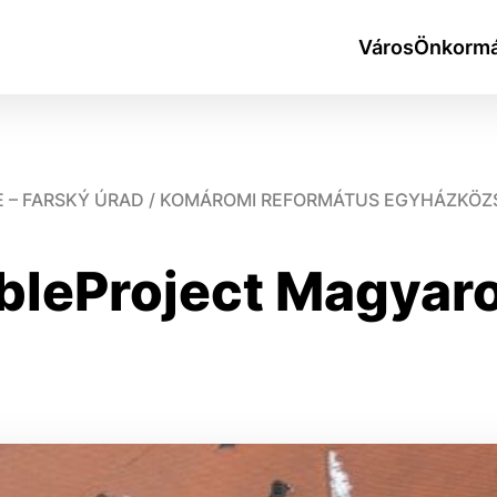
Város
Önkormá
– FARSKÝ ÚRAD / KOMÁROMI REFORMÁTUS EGYHÁZKÖZSÉ
ibleProject Magyar
okies
do ktorých webové stránky môžu ukladať informácie o vašej 
tomu, aby si webový prehliadač zapamätoval Vaše prihlásen