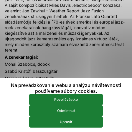
A saját kompozícióikat Miles Davis „electricbebop” korszaka,
prístup k zabezpečeným oblastiam webovej stránky. Bez
valamint Joe Zawinul – Weather Report Jazz Fusion
týchto súborov cookie nemôže web správne fungovať.
zenekarának stílusjegyei ihlették. Az Frankie Látó Quartett
előadásmódja felidézi a ´70-es évek amerikai és európai jazz-
Analytické 
Analytické cookies
rock zenekarainak hangzásvilágát, innovatív módon
kiegészítve azt a mai zenei és műszaki igényekkel. Az
Analytické cookies pomáhajú prevádzkovateľovi stránok
újragondolt jazz kamarazenélés egy izgalmas virtuóz játék,
pochopiť, ako návštevníci stránok stránku používajú, aby
mely minden korosztály számára élvezhető zenei atmoszférát
mohol stránky optimalizovať a ponúknuť im lepšiu
teremt.
skúsenosť. Všetky dáta sa zbierajú anonymne a nie je
A zenekar tagjai:
možné ich spojiť s konkrétnou osobou.
Mohai Szabolcs, dobok
Szabó Kristóf, basszusgitár
Povoliť všetko
Menyhei Ádám, billentyűk
Na prevádzkovanie webu a analýzu návštevnosti
Frankie Látó, hegedű
Uložiť nastavenia
používame súbory cookies.
Belépőjegy:
Viac informácií
Povoliť všetko
12€ – helyszínen
10€ – bérletben
Odmietnuť
A koncert a jazzhegedű tanfolyam résztvevői számára
ingyenes!
Upraviť