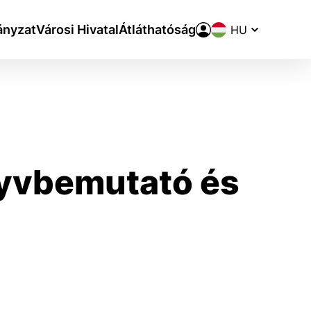
Nyelvváltó
nyzat
Városi Hivatal
Átláthatóság
önyvbemutató és
aktivite a preferenciách.
ie alebo aby sa uložila