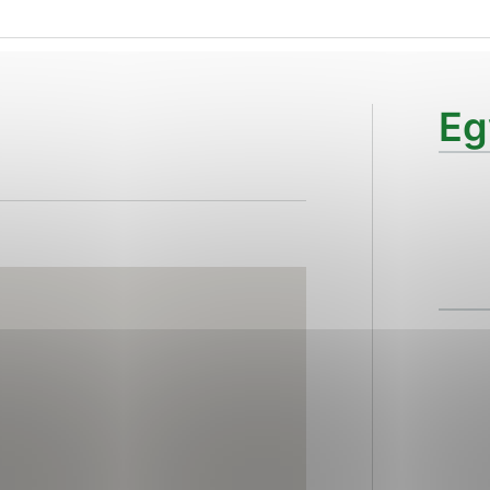
ies, ktorú chcete povoliť
sú pre prevádzku nevyhnutné a pomáhajú urobiť webové str
Eg
kcie, ako je navigácia na stránke a prístup k zabezpečen
rov cookie nemôže web správne fungovať.
ajú prevádzkovateľovi stránok pochopiť, ako návštevníci s
izovať a ponúknuť im lepšiu skúsenosť. Všetky dáta sa zbi
étnou osobou.
Povoliť všetko
Uložiť nastavenia
Viac informácií