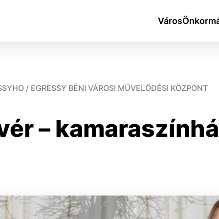
Város
Önkormá
SSYHO / EGRESSY BÉNI VÁROSI MŰVELŐDÉSI KÖZPONT
vér – kamaraszínhá
okies
do ktorých webové stránky môžu ukladať informácie o vašej 
tomu, aby si webový prehliadač zapamätoval Vaše prihlásen