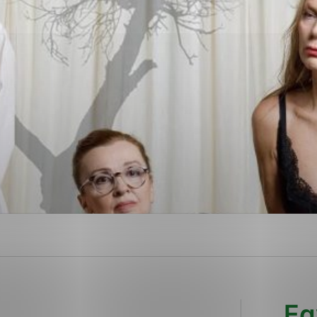
ies, ktorú chcete povoliť
sú pre prevádzku nevyhnutné a pomáhajú urobiť webové str
kcie, ako je navigácia na stránke a prístup k zabezpečen
rov cookie nemôže web správne fungovať.
ajú prevádzkovateľovi stránok pochopiť, ako návštevníci s
izovať a ponúknuť im lepšiu skúsenosť. Všetky dáta sa zbi
étnou osobou.
Povoliť všetko
Uložiť nastavenia
Viac informácií
Eg