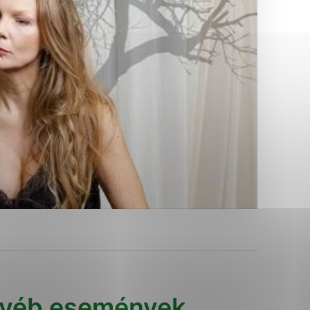
Analytické cookies
ánky uplatniteľnými tým,
ým oblastiam webovej
Analytické cookies
tránok stránku používajú,
erajú anonymne a nie je
yéb események