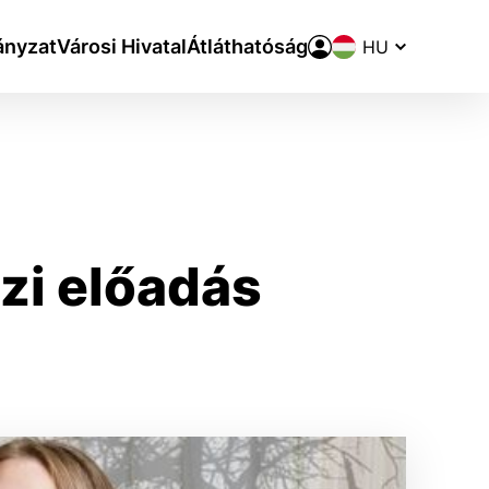
Nyelvváltó
nyzat
Városi Hivatal
Átláthatóság
zi előadás
aktivite a preferenciách.
ie alebo aby sa uložila