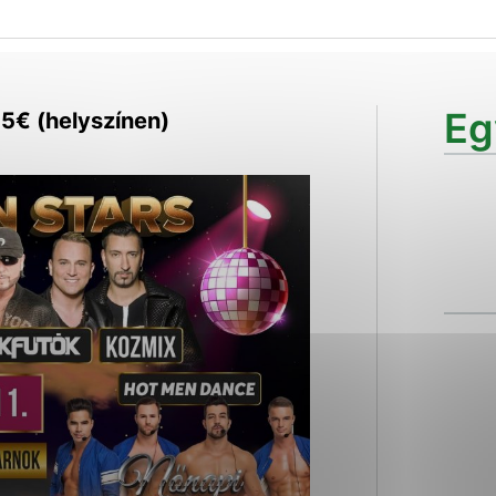
ies, ktorú chcete povoliť
sú pre prevádzku nevyhnutné a pomáhajú urobiť webové str
Eg
25€ (helyszínen)
kcie, ako je navigácia na stránke a prístup k zabezpečen
rov cookie nemôže web správne fungovať.
ajú prevádzkovateľovi stránok pochopiť, ako návštevníci s
izovať a ponúknuť im lepšiu skúsenosť. Všetky dáta sa zbi
étnou osobou.
Povoliť všetko
Uložiť nastavenia
Viac informácií