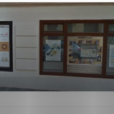
ies, ktorú chcete povoliť
sú pre prevádzku nevyhnutné a pomáhajú urobiť webové str
kcie, ako je navigácia na stránke a prístup k zabezpečen
rov cookie nemôže web správne fungovať.
ajú prevádzkovateľovi stránok pochopiť, ako návštevníci s
izovať a ponúknuť im lepšiu skúsenosť. Všetky dáta sa zbi
étnou osobou.
Povoliť všetko
Uložiť nastavenia
Viac informácií