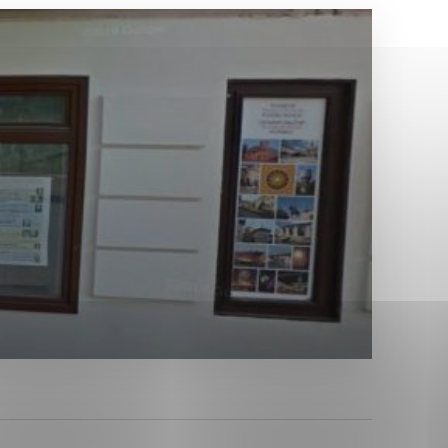
Analytické cookies
ánky uplatniteľnými tým,
ým oblastiam webovej
Analytické cookies
tránok stránku používajú,
erajú anonymne a nie je