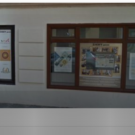
ies, ktorú chcete povoliť
sú pre prevádzku nevyhnutné a pomáhajú urobiť webové str
kcie, ako je navigácia na stránke a prístup k zabezpečen
rov cookie nemôže web správne fungovať.
ajú prevádzkovateľovi stránok pochopiť, ako návštevníci s
izovať a ponúknuť im lepšiu skúsenosť. Všetky dáta sa zbi
étnou osobou.
Povoliť všetko
Uložiť nastavenia
Viac informácií