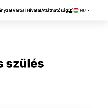
Nyelvváltó
nyzat
Városi Hivatal
Átláthatóság
s szülés
aktivite a preferenciách.
ie alebo aby sa uložila