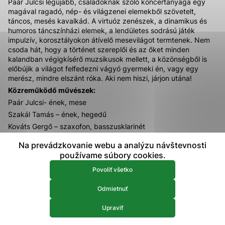
Paár Julcsi legújabb, családoknak szóló koncertanyaga egy
prístup k zabezpečeným oblastiam webovej stránky. Bez
magával ragadó, nép- és világzenei elemekből szövetelt,
týchto súborov cookie nemôže web správne fungovať.
táncos, mesés kavalkád. A virtuóz zenészek, a dinamikus és
humoros táncszínházi elemek, a lendületes sodrású játék
impulzív, korosztályokon átívelő mesevilágot termtenek. Nem
Analytické 
Analytické cookies
csoda hát, hogy a történet szereplői és az őket minden
kalandban végigkísérő muzsikusok mellett, a közönségből is
Analytické cookies pomáhajú prevádzkovateľovi stránok
előbújik a világot felfedezni vágyó gyermeki én, vagy egy
pochopiť, ako návštevníci stránok stránku používajú, aby
merész, mindre elszánt róka. Aki nem hiszi, járjon utána!
mohol stránky optimalizovať a ponúknuť im lepšiu
Közreműködő művészek:
skúsenosť. Všetky dáta sa zbierajú anonymne a nie je
možné ich spojiť s konkrétnou osobou.
Paár Julcsi- ének, mese
Szakál Tamás – ének, hegedű
Kováts Gergő – szaxofon, basszusklarinét
Povoliť všetko
Szabó Dániel – cimbalom
Na prevádzkovanie webu a analýzu návštevnosti
Uložiť nastavenia
Könczei Bálint – brácsa
používame súbory cookies.
Bognár András – bőgő
Viac informácií
Povoliť všetko
Eichmüller Barbara – tánc
Csiki Gergely – tánc
Odmietnuť
Upraviť