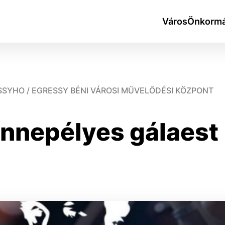
Város
Önkormá
SSYHO / EGRESSY BÉNI VÁROSI MŰVELŐDÉSI KÖZPONT
Ünnepélyes gálaest
okies
do ktorých webové stránky môžu ukladať informácie o vašej 
tomu, aby si webový prehliadač zapamätoval Vaše prihlásen