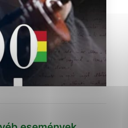
Analytické cookies
ánky uplatniteľnými tým,
ým oblastiam webovej
Analytické cookies
tránok stránku používajú,
erajú anonymne a nie je
yéb események