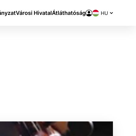
Nyelvváltó
nyzat
Városi Hivatal
Átláthatóság
aktivite a preferenciách.
ie alebo aby sa uložila