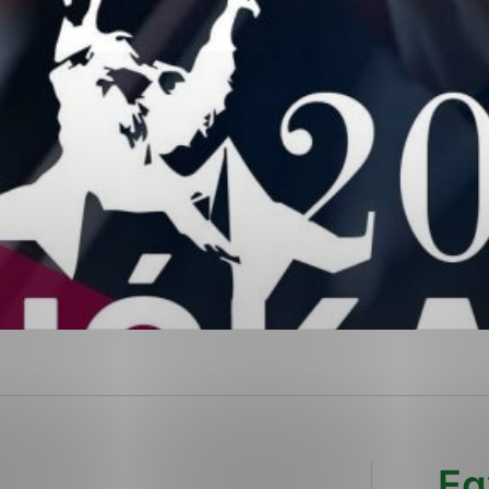
ies, ktorú chcete povoliť
sú pre prevádzku nevyhnutné a pomáhajú urobiť webové str
kcie, ako je navigácia na stránke a prístup k zabezpečen
rov cookie nemôže web správne fungovať.
ajú prevádzkovateľovi stránok pochopiť, ako návštevníci s
izovať a ponúknuť im lepšiu skúsenosť. Všetky dáta sa zbi
étnou osobou.
Povoliť všetko
Uložiť nastavenia
Viac informácií
Eg