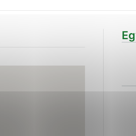
ies, ktorú chcete povoliť
sú pre prevádzku nevyhnutné a pomáhajú urobiť webové str
Eg
kcie, ako je navigácia na stránke a prístup k zabezpečen
rov cookie nemôže web správne fungovať.
ajú prevádzkovateľovi stránok pochopiť, ako návštevníci s
izovať a ponúknuť im lepšiu skúsenosť. Všetky dáta sa zbi
étnou osobou.
Povoliť všetko
Uložiť nastavenia
Viac informácií