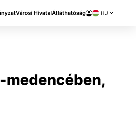
Nyelvváltó
nyzat
Városi Hivatal
Átláthatóság
t-medencében,
aktivite a preferenciách.
ie alebo aby sa uložila