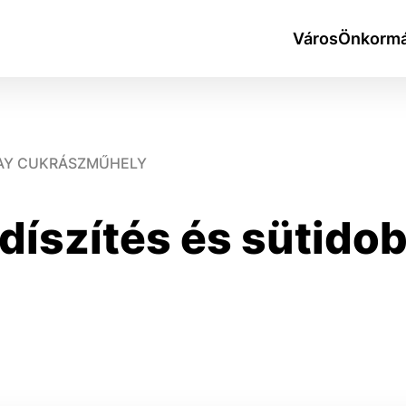
Város
Önkormá
WAY CUKRÁSZMŰHELY
díszítés és sütidob
okies
do ktorých webové stránky môžu ukladať informácie o vašej 
tomu, aby si webový prehliadač zapamätoval Vaše prihlásen