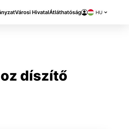
Nyelvváltó
nyzat
Városi Hivatal
Átláthatóság
oz díszítő
aktivite a preferenciách.
ie alebo aby sa uložila