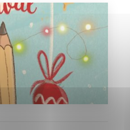
Analytické cookies
ánky uplatniteľnými tým,
ým oblastiam webovej
Analytické cookies
tránok stránku používajú,
erajú anonymne a nie je