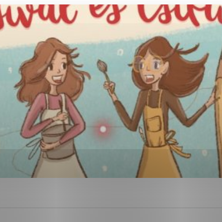
ies, ktorú chcete povoliť
sú pre prevádzku nevyhnutné a pomáhajú urobiť webové str
kcie, ako je navigácia na stránke a prístup k zabezpečen
rov cookie nemôže web správne fungovať.
ajú prevádzkovateľovi stránok pochopiť, ako návštevníci s
izovať a ponúknuť im lepšiu skúsenosť. Všetky dáta sa zbi
étnou osobou.
Povoliť všetko
Uložiť nastavenia
Viac informácií