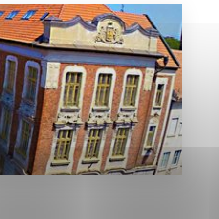
Analytické cookies
ánky uplatniteľnými tým,
ým oblastiam webovej
Analytické cookies
tránok stránku používajú,
erajú anonymne a nie je