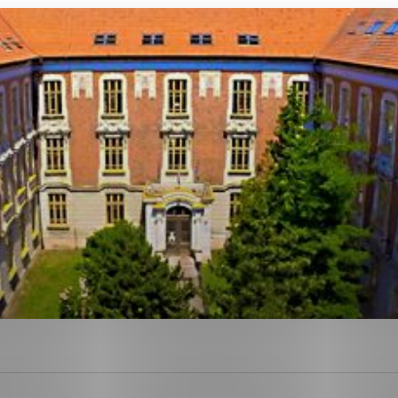
ies, ktorú chcete povoliť
sú pre prevádzku nevyhnutné a pomáhajú urobiť webové str
kcie, ako je navigácia na stránke a prístup k zabezpečen
rov cookie nemôže web správne fungovať.
ajú prevádzkovateľovi stránok pochopiť, ako návštevníci s
izovať a ponúknuť im lepšiu skúsenosť. Všetky dáta sa zbi
étnou osobou.
Povoliť všetko
Uložiť nastavenia
Viac informácií