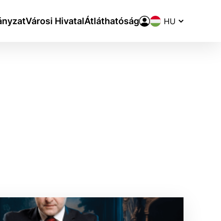
Nyelvváltó
nyzat
Városi Hivatal
Átláthatóság
aktivite a preferenciách.
ie alebo aby sa uložila