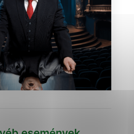
Analytické cookies
ánky uplatniteľnými tým,
ým oblastiam webovej
Analytické cookies
tránok stránku používajú,
erajú anonymne a nie je
yéb események