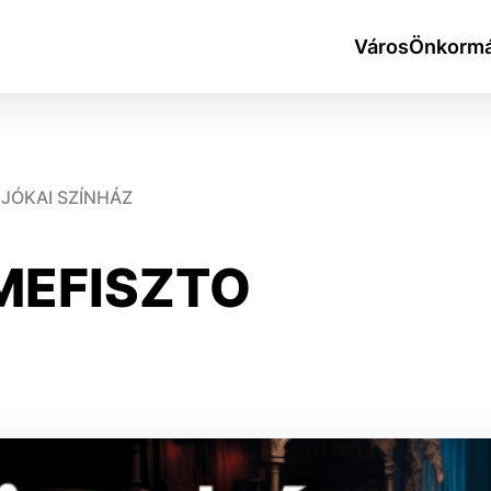
Város
Önkormá
JÓKAI SZÍNHÁZ
MEFISZTO
okies
do ktorých webové stránky môžu ukladať informácie o vašej 
tomu, aby si webový prehliadač zapamätoval Vaše prihlásen