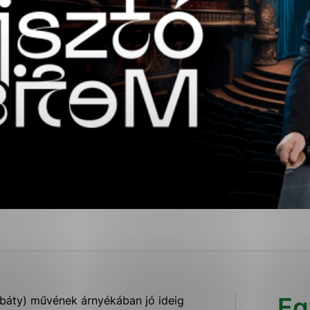
ies, ktorú chcete povoliť
sú pre prevádzku nevyhnutné a pomáhajú urobiť webové str
kcie, ako je navigácia na stránke a prístup k zabezpečen
rov cookie nemôže web správne fungovať.
ajú prevádzkovateľovi stránok pochopiť, ako návštevníci s
izovať a ponúknuť im lepšiu skúsenosť. Všetky dáta sa zbi
étnou osobou.
Povoliť všetko
Uložiť nastavenia
Viac informácií
Eg
báty) művének árnyékában jó ideig