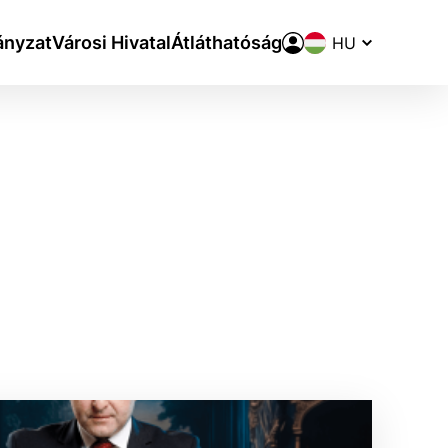
Nyelvváltó
nyzat
Városi Hivatal
Átláthatóság
aktivite a preferenciách.
ie alebo aby sa uložila