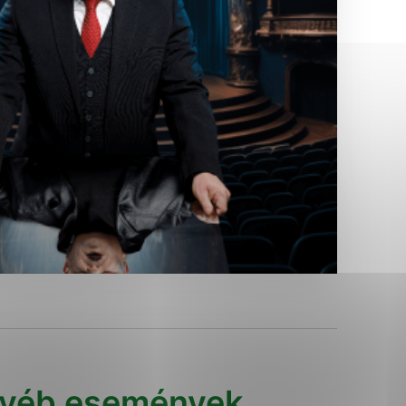
Analytické cookies
ánky uplatniteľnými tým,
ým oblastiam webovej
Analytické cookies
tránok stránku používajú,
erajú anonymne a nie je
yéb események