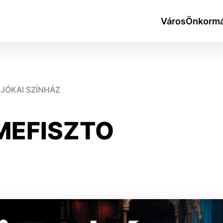
Város
Önkormá
JÓKAI SZÍNHÁZ
MEFISZTO
okies
do ktorých webové stránky môžu ukladať informácie o vašej 
tomu, aby si webový prehliadač zapamätoval Vaše prihlásen