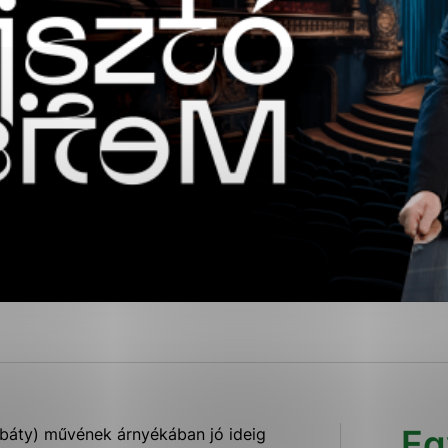
ies, ktorú chcete povoliť
sú pre prevádzku nevyhnutné a pomáhajú urobiť webové str
kcie, ako je navigácia na stránke a prístup k zabezpečen
rov cookie nemôže web správne fungovať.
ajú prevádzkovateľovi stránok pochopiť, ako návštevníci s
izovať a ponúknuť im lepšiu skúsenosť. Všetky dáta sa zbi
étnou osobou.
Povoliť všetko
Uložiť nastavenia
Viac informácií
Eg
báty) művének árnyékában jó ideig