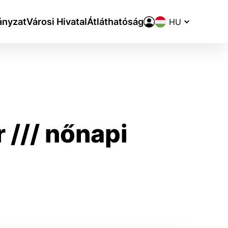
Nyelvváltó
nyzat
Városi Hivatal
Átláthatóság
 /// nőnapi
aktivite a preferenciách.
ie alebo aby sa uložila