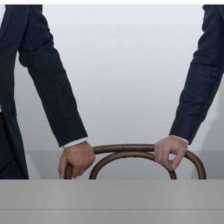
ies, ktorú chcete povoliť
sú pre prevádzku nevyhnutné a pomáhajú urobiť webové str
kcie, ako je navigácia na stránke a prístup k zabezpečen
rov cookie nemôže web správne fungovať.
ajú prevádzkovateľovi stránok pochopiť, ako návštevníci s
izovať a ponúknuť im lepšiu skúsenosť. Všetky dáta sa zbi
étnou osobou.
Povoliť všetko
Uložiť nastavenia
Viac informácií