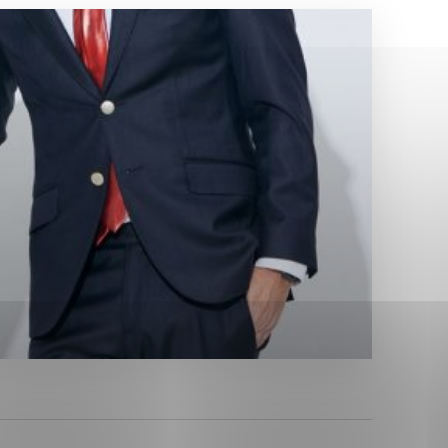
Analytické cookies
ánky uplatniteľnými tým,
ým oblastiam webovej
Analytické cookies
tránok stránku používajú,
erajú anonymne a nie je