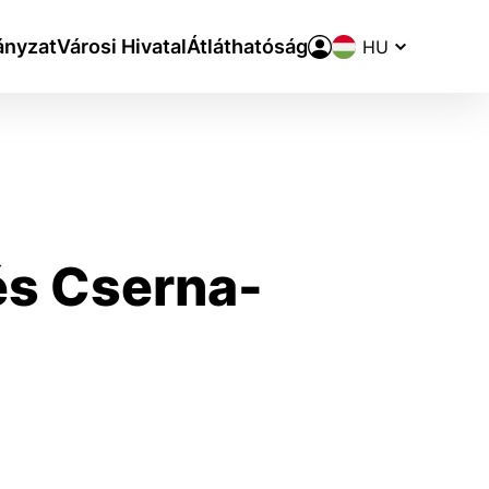
Nyelvváltó
nyzat
Városi Hivatal
Átláthatóság
és Cserna-
aktivite a preferenciách.
ie alebo aby sa uložila