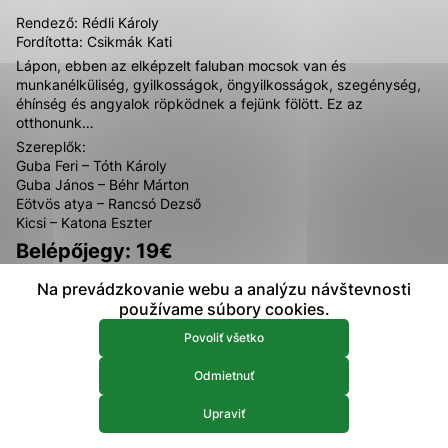
prístup k zabezpečeným oblastiam webovej stránky. Bez
Rendező: Rédli Károly
týchto súborov cookie nemôže web správne fungovať.
Fordította: Csikmák Kati
Lápon, ebben az elképzelt faluban mocsok van és
munkanélküliség, gyilkosságok, öngyilkosságok, szegénység,
Analytické 
Analytické cookies
éhínség és angyalok röpködnek a fejünk fölött. Ez az
otthonunk…
Analytické cookies pomáhajú prevádzkovateľovi stránok
pochopiť, ako návštevníci stránok stránku používajú, aby
Szereplők:
mohol stránky optimalizovať a ponúknuť im lepšiu
Guba Feri – Tóth Károly
skúsenosť. Všetky dáta sa zbierajú anonymne a nie je
Guba János – Béhr Márton
možné ich spojiť s konkrétnou osobou.
Eötvös atya – Rancsó Dezső
Kicsi – Katona Eszter
Belépőjegy: 19€
Povoliť všetko
Info: +421 905 892 579
Na prevádzkovanie webu a analýzu návštevnosti
Uložiť nastavenia
používame súbory cookies.
Viac informácií
Povoliť všetko
Odmietnuť
Upraviť