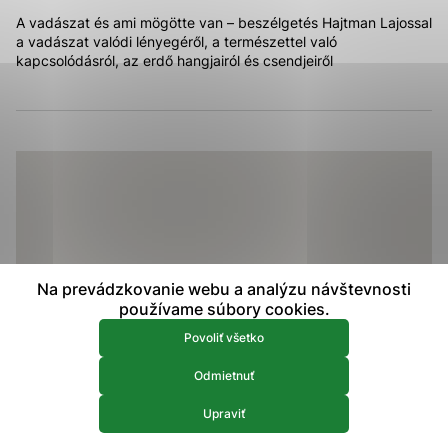
prístup k zabezpečeným oblastiam webovej stránky. Bez
A vadászat és ami mögötte van – beszélgetés Hajtman Lajossal
týchto súborov cookie nemôže web správne fungovať.
a vadászat valódi lényegéről, a természettel való
kapcsolódásról, az erdő hangjairól és csendjeiről
Analytické 
Analytické cookies
Analytické cookies pomáhajú prevádzkovateľovi stránok
pochopiť, ako návštevníci stránok stránku používajú, aby
mohol stránky optimalizovať a ponúknuť im lepšiu
skúsenosť. Všetky dáta sa zbierajú anonymne a nie je
možné ich spojiť s konkrétnou osobou.
Povoliť všetko
Na prevádzkovanie webu a analýzu návštevnosti
Uložiť nastavenia
používame súbory cookies.
Viac informácií
Povoliť všetko
Odmietnuť
Upraviť