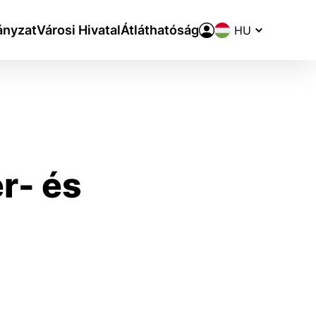
Nyelvváltó
nyzat
Városi Hivatal
Átláthatóság
r- és
aktivite a preferenciách.
ie alebo aby sa uložila