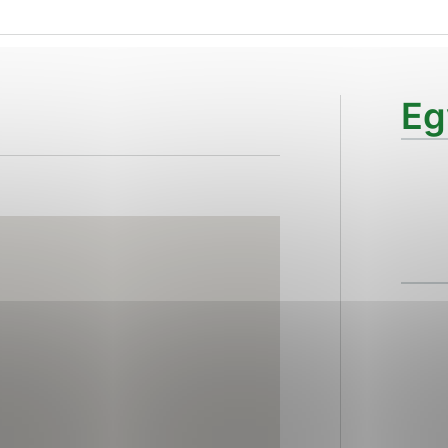
ies, ktorú chcete povoliť
sú pre prevádzku nevyhnutné a pomáhajú urobiť webové str
Eg
kcie, ako je navigácia na stránke a prístup k zabezpečen
rov cookie nemôže web správne fungovať.
ajú prevádzkovateľovi stránok pochopiť, ako návštevníci s
izovať a ponúknuť im lepšiu skúsenosť. Všetky dáta sa zbi
étnou osobou.
Povoliť všetko
Uložiť nastavenia
Viac informácií