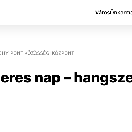
Város
Önkormá
ICHY-PONT KÖZÖSSÉGI KÖZPONT
eres nap – hangsze
okies
do ktorých webové stránky môžu ukladať informácie o vašej 
tomu, aby si webový prehliadač zapamätoval Vaše prihlásen