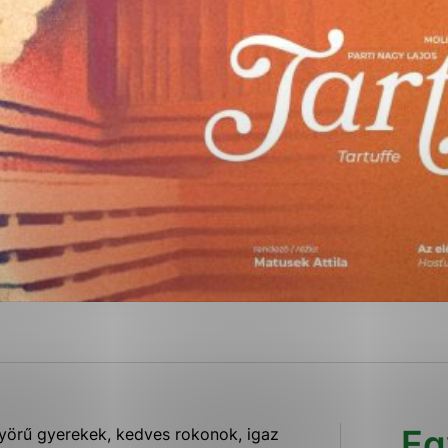
ies, ktorú chcete povoliť
sú pre prevádzku nevyhnutné a pomáhajú urobiť webové str
kcie, ako je navigácia na stránke a prístup k zabezpečen
rov cookie nemôže web správne fungovať.
ajú prevádzkovateľovi stránok pochopiť, ako návštevníci s
izovať a ponúknuť im lepšiu skúsenosť. Všetky dáta sa zbi
étnou osobou.
Povoliť všetko
Uložiť nastavenia
Viac informácií
Eg
yörű gyerekek, kedves rokonok, igaz