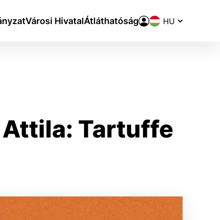
Nyelvváltó
nyzat
Városi Hivatal
Átláthatóság
Attila: Tartuffe
aktivite a preferenciách.
ie alebo aby sa uložila