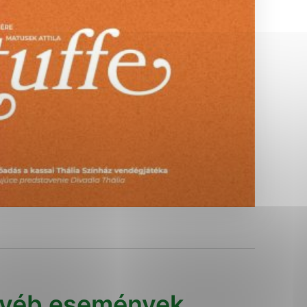
Analytické cookies
ánky uplatniteľnými tým,
ým oblastiam webovej
Analytické cookies
tránok stránku používajú,
erajú anonymne a nie je
yéb események