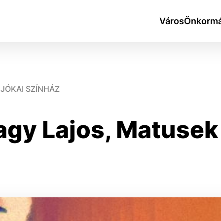
Város
Önkormá
JÓKAI SZÍNHÁZ
agy Lajos, Matusek 
okies
do ktorých webové stránky môžu ukladať informácie o vašej 
tomu, aby si webový prehliadač zapamätoval Vaše prihlásen