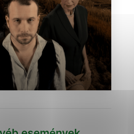
Analytické cookies
ánky uplatniteľnými tým,
ým oblastiam webovej
Analytické cookies
tránok stránku používajú,
erajú anonymne a nie je
yéb események