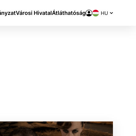
Nyelvváltó
nyzat
Városi Hivatal
Átláthatóság
aktivite a preferenciách.
ie alebo aby sa uložila