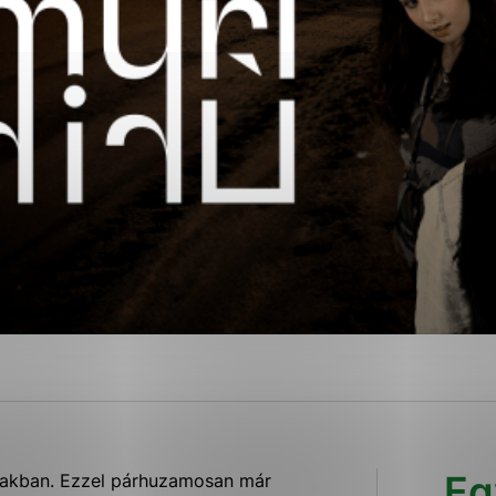
ies, ktorú chcete povoliť
sú pre prevádzku nevyhnutné a pomáhajú urobiť webové str
kcie, ako je navigácia na stránke a prístup k zabezpečen
rov cookie nemôže web správne fungovať.
ajú prevádzkovateľovi stránok pochopiť, ako návštevníci s
izovať a ponúknuť im lepšiu skúsenosť. Všetky dáta sa zbi
étnou osobou.
Povoliť všetko
Uložiť nastavenia
Viac informácií
Eg
alakban. Ezzel párhuzamosan már