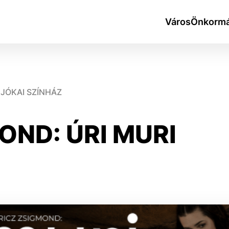
Város
Önkormá
JÓKAI SZÍNHÁZ
OND: ÚRI MURI
okies
do ktorých webové stránky môžu ukladať informácie o vašej 
tomu, aby si webový prehliadač zapamätoval Vaše prihlásen