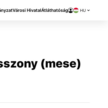
Nyelvváltó
nyzat
Városi Hivatal
Átláthatóság
asszony (mese)
aktivite a preferenciách.
ie alebo aby sa uložila