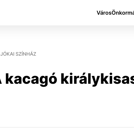
Város
Önkormá
JÓKAI SZÍNHÁZ
A kacagó királykis
okies
do ktorých webové stránky môžu ukladať informácie o vašej 
tomu, aby si webový prehliadač zapamätoval Vaše prihlásen