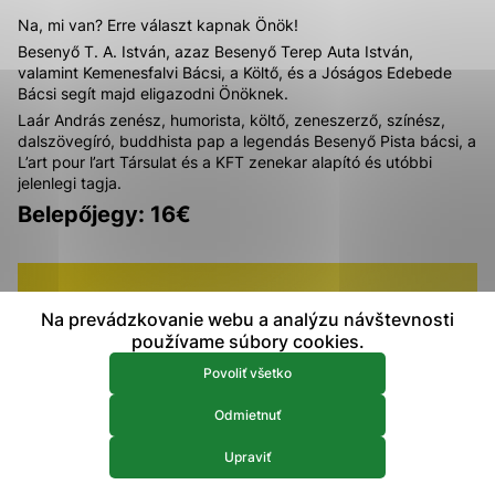
prístup k zabezpečeným oblastiam webovej stránky. Bez
Na, mi van? Erre választ kapnak Önök!
týchto súborov cookie nemôže web správne fungovať.
Besenyő T. A. István, azaz Besenyő Terep Auta István,
valamint Kemenesfalvi Bácsi, a Költő, és a Jóságos Edebede
Bácsi segít majd eligazodni Önöknek.
Analytické 
Analytické cookies
Laár András zenész, humorista, költő, zeneszerző, színész,
Analytické cookies pomáhajú prevádzkovateľovi stránok
dalszövegíró, buddhista pap a legendás Besenyő Pista bácsi, a
pochopiť, ako návštevníci stránok stránku používajú, aby
L’art pour l’art Társulat és a KFT zenekar alapító és utóbbi
mohol stránky optimalizovať a ponúknuť im lepšiu
jelenlegi tagja.
skúsenosť. Všetky dáta sa zbierajú anonymne a nie je
Belepőjegy: 16€
možné ich spojiť s konkrétnou osobou.
Povoliť všetko
Na prevádzkovanie webu a analýzu návštevnosti
Uložiť nastavenia
používame súbory cookies.
Viac informácií
Povoliť všetko
Odmietnuť
Upraviť