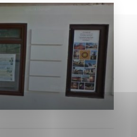
Analytické cookies
ánky uplatniteľnými tým,
ým oblastiam webovej
Analytické cookies
tránok stránku používajú,
erajú anonymne a nie je