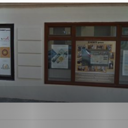
ies, ktorú chcete povoliť
sú pre prevádzku nevyhnutné a pomáhajú urobiť webové str
kcie, ako je navigácia na stránke a prístup k zabezpečen
rov cookie nemôže web správne fungovať.
ajú prevádzkovateľovi stránok pochopiť, ako návštevníci s
izovať a ponúknuť im lepšiu skúsenosť. Všetky dáta sa zbi
étnou osobou.
Povoliť všetko
Uložiť nastavenia
Viac informácií