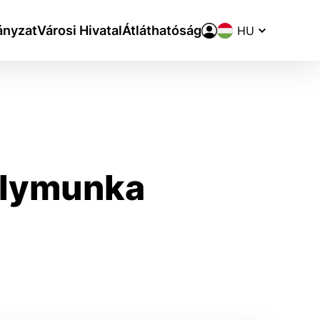
Nyelvváltó
nyzat
Városi Hivatal
Átláthatóság
elymunka
aktivite a preferenciách.
ie alebo aby sa uložila