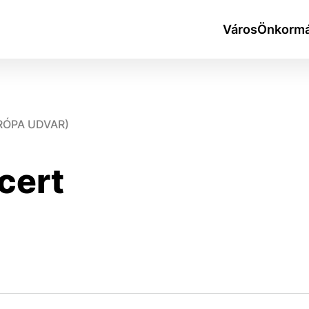
Város
Önkormá
RÓPA UDVAR)
cert
okies
do ktorých webové stránky môžu ukladať informácie o vašej 
tomu, aby si webový prehliadač zapamätoval Vaše prihlásen