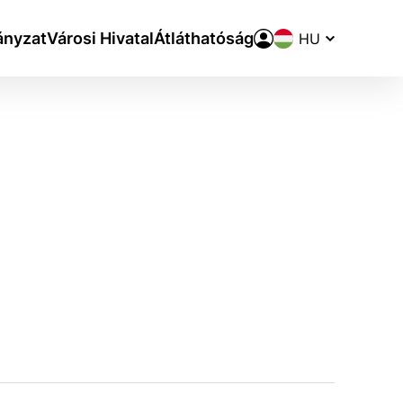
Nyelvváltó
nyzat
Városi Hivatal
Átláthatóság
aktivite a preferenciách.
ie alebo aby sa uložila