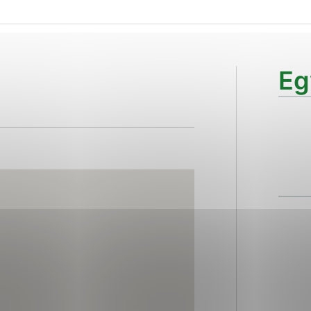
ies, ktorú chcete povoliť
sú pre prevádzku nevyhnutné a pomáhajú urobiť webové str
Eg
kcie, ako je navigácia na stránke a prístup k zabezpečen
rov cookie nemôže web správne fungovať.
ajú prevádzkovateľovi stránok pochopiť, ako návštevníci s
izovať a ponúknuť im lepšiu skúsenosť. Všetky dáta sa zbi
étnou osobou.
Povoliť všetko
Uložiť nastavenia
Viac informácií