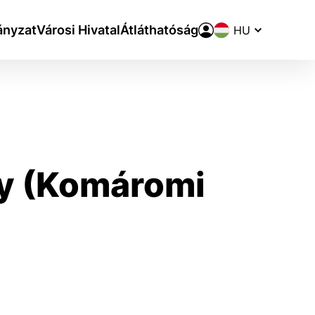
Nyelvváltó
nyzat
Városi Hivatal
Átláthatóság
ny (Komáromi
aktivite a preferenciách.
ie alebo aby sa uložila