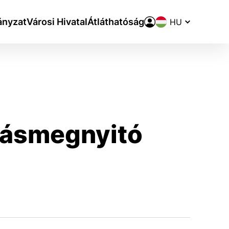
Nyelvváltó
nyzat
Városi Hivatal
Átláthatóság
ításmegnyitó
aktivite a preferenciách.
ie alebo aby sa uložila