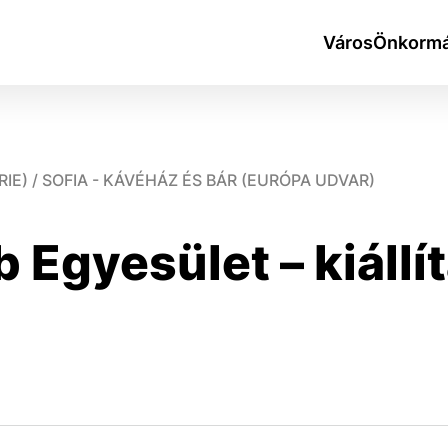
Város
Önkormá
IE) / SOFIA - KÁVÉHÁZ ÉS BÁR (EURÓPA UDVAR)
 Egyesület – kiáll
okies
do ktorých webové stránky môžu ukladať informácie o vašej 
tomu, aby si webový prehliadač zapamätoval Vaše prihlásen