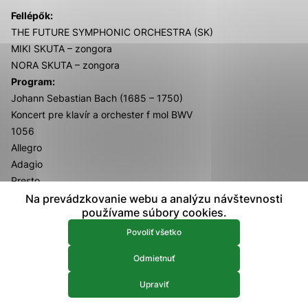
prístup k zabezpečeným oblastiam webovej stránky. Bez
Fellépők:
týchto súborov cookie nemôže web správne fungovať.
THE FUTURE SYMPHONIC ORCHESTRA (SK)
MIKI SKUTA – zongora
Analytické 
Analytické cookies
NORA SKUTA – zongora
Program:
Analytické cookies pomáhajú prevádzkovateľovi stránok
Johann Sebastian Bach (1685 – 1750)
pochopiť, ako návštevníci stránok stránku používajú, aby
mohol stránky optimalizovať a ponúknuť im lepšiu
Koncert pre klavír a orchester f mol BWV
skúsenosť. Všetky dáta sa zbierajú anonymne a nie je
1056
možné ich spojiť s konkrétnou osobou.
Allegro
Adagio
Povoliť všetko
Presto
Wolfgang Amadeus Mozart (1756 – 1791)
Na prevádzkovanie webu a analýzu návštevnosti
Uložiť nastavenia
používame súbory cookies.
Koncert pre klavír a orchester A dur č. 23, KV
488
Viac informácií
Povoliť všetko
Allegro
Odmietnuť
Adagio
Allegro assai
Upraviť
Johann Sebastian Bach