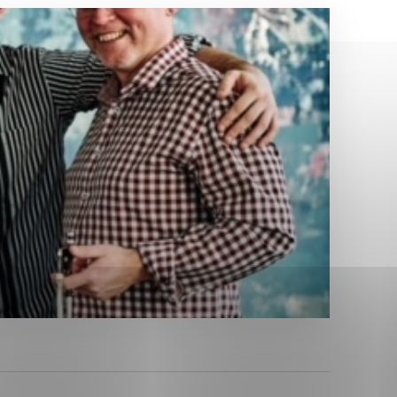
Analytické cookies
ánky uplatniteľnými tým,
ým oblastiam webovej
Analytické cookies
tránok stránku používajú,
erajú anonymne a nie je