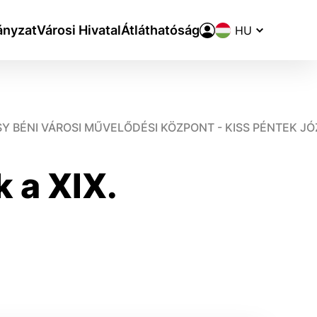
Nyelvváltó
nyzat
Városi Hivatal
Átláthatóság
SY BÉNI VÁROSI MŰVELŐDÉSI KÖZPONT - KISS PÉNTEK 
 a XlX.
aktivite a preferenciách.
ie alebo aby sa uložila