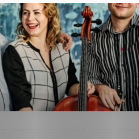
ies, ktorú chcete povoliť
sú pre prevádzku nevyhnutné a pomáhajú urobiť webové str
kcie, ako je navigácia na stránke a prístup k zabezpečen
rov cookie nemôže web správne fungovať.
ajú prevádzkovateľovi stránok pochopiť, ako návštevníci s
izovať a ponúknuť im lepšiu skúsenosť. Všetky dáta sa zbi
étnou osobou.
Povoliť všetko
Uložiť nastavenia
Viac informácií