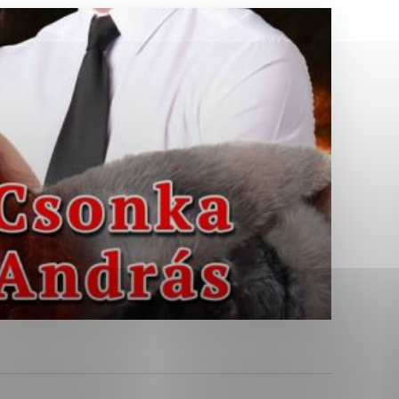
Analytické cookies
ánky uplatniteľnými tým,
ým oblastiam webovej
Analytické cookies
tránok stránku používajú,
erajú anonymne a nie je