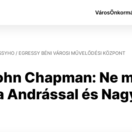
Város
Önkormá
SSYHO / EGRESSY BÉNI VÁROSI MŰVELŐDÉSI KÖZPONT
ohn Chapman: Ne mo
okies
a Andrással és Nag
do ktorých webové stránky môžu ukladať informácie o vašej 
tomu, aby si webový prehliadač zapamätoval Vaše prihlásen