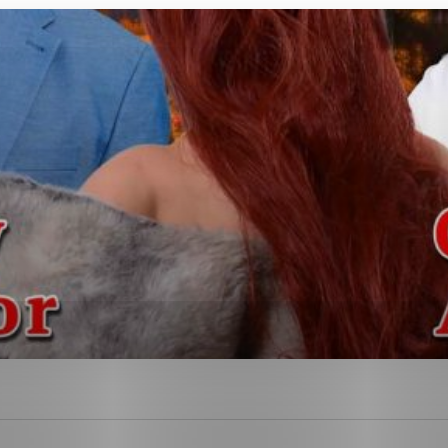
ies, ktorú chcete povoliť
sú pre prevádzku nevyhnutné a pomáhajú urobiť webové str
kcie, ako je navigácia na stránke a prístup k zabezpečen
rov cookie nemôže web správne fungovať.
ajú prevádzkovateľovi stránok pochopiť, ako návštevníci s
izovať a ponúknuť im lepšiu skúsenosť. Všetky dáta sa zbi
étnou osobou.
Povoliť všetko
Uložiť nastavenia
Viac informácií