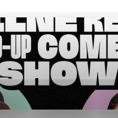
ies, ktorú chcete povoliť
sú pre prevádzku nevyhnutné a pomáhajú urobiť webové str
kcie, ako je navigácia na stránke a prístup k zabezpečen
rov cookie nemôže web správne fungovať.
ajú prevádzkovateľovi stránok pochopiť, ako návštevníci s
izovať a ponúknuť im lepšiu skúsenosť. Všetky dáta sa zbi
étnou osobou.
Povoliť všetko
Uložiť nastavenia
Viac informácií