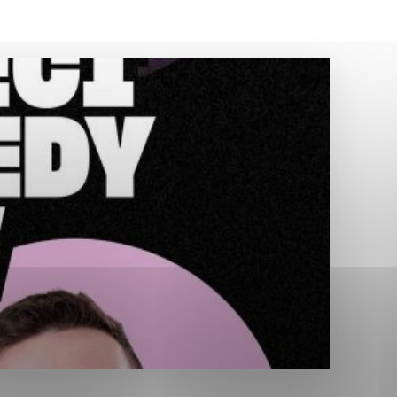
Analytické cookies
ánky uplatniteľnými tým,
ým oblastiam webovej
Analytické cookies
tránok stránku používajú,
erajú anonymne a nie je